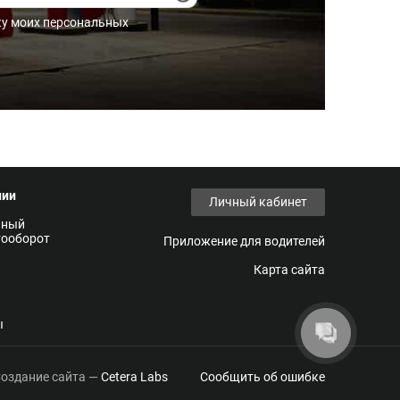
ку моих персональных
нии
Личный кабинет
нный
тооборот
Приложение для водителей
Карта сайта
ы
оздание сайта —
Cetera Labs
Сообщить об ошибке