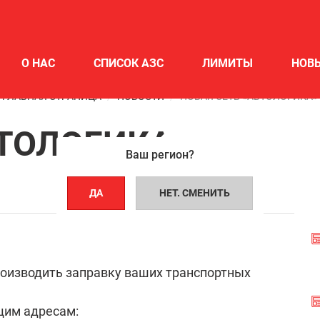
О НАС
СПИСОК АЗС
ЛИМИТЫ
НОВ
ГЛАВНАЯ СТРАНИЦА
НОВОСТИ
НОВАЯ СЕТЬ «АВТОЛОГИКА»
ВТОЛОГИКА»
Ваш регион?
ДА
НЕТ. СМЕНИТЬ
оизводить заправку ваших транспортных
щим адресам: