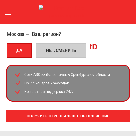
Москва —
Ваш регион?
УНИВЕРСАЛЬНЫЕ ТОПЛИВНЫЕ
Топливные
КАРТЫ
PREMIUM CARD
карты
ДА
НЕТ. СМЕНИТЬ
В Оренбургской области
в
Сеть АЗС из более
точек в Оренбургской области
Оренбургской
Online-контроль расходов
области
Бесплатная поддержка 24/7
ПОЛУЧИТЬ ПЕРСОНАЛЬНОЕ ПРЕДЛОЖЕНИЕ