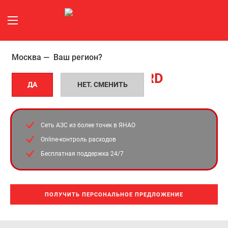
Москва —
Ваш регион?
УНИВЕРСАЛЬНЫЕ ТОПЛИВНЫЕ
Топливные
КАРТЫ
PREMIUM CARD
карты
ДА
НЕТ. СМЕНИТЬ
В Ямало-Ненецком автономном округе
в
Сеть АЗС из более
точек в ЯНАО
Ямало-
Online-контроль расходов
Ненецком
Бесплатная поддержка 24/7
автономном
округе
ПОЛУЧИТЬ ПЕРСОНАЛЬНОЕ ПРЕДЛОЖЕНИЕ