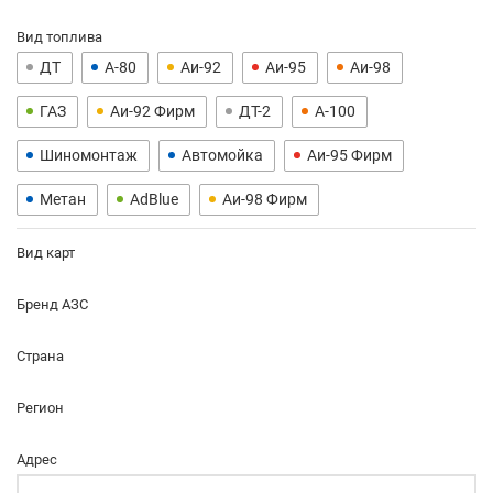
Вид топлива
ДТ
А-80
Аи-92
Аи-95
Аи-98
ГАЗ
Аи-92 Фирм
ДТ-2
А-100
Шиномонтаж
Автомойка
Аи-95 Фирм
Метан
AdBlue
Аи-98 Фирм
Вид карт
Бренд АЗС
Страна
Регион
Адрес