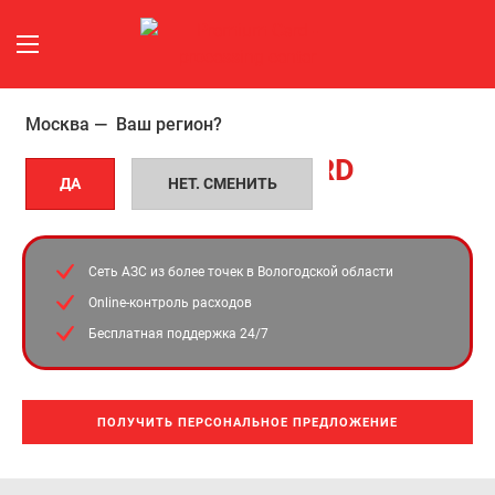
Москва —
Ваш регион?
УНИВЕРСАЛЬНЫЕ ТОПЛИВНЫЕ
Топливные
КАРТЫ
PREMIUM CARD
карты
ДА
НЕТ. СМЕНИТЬ
В Вологодской области
в
Сеть АЗС из более
точек в Вологодской области
Вологодской
Online-контроль расходов
области
Бесплатная поддержка 24/7
ПОЛУЧИТЬ ПЕРСОНАЛЬНОЕ ПРЕДЛОЖЕНИЕ