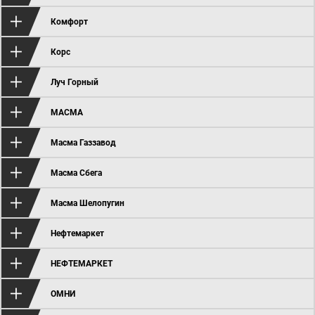
Комфорт
Корс
Луч Горный
МАСМА
Масма Газзавод
Масма Сбега
Масма Шелопугин
Нефтемаркет
НЕФТЕМАРКЕТ
ОМНИ