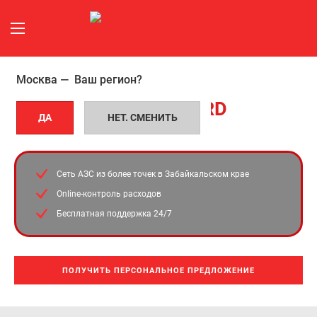
Москва —
Ваш регион?
УНИВЕРСАЛЬНЫЕ ТОПЛИВНЫЕ
Топливные
КАРТЫ
PREMIUM CARD
карты
ДА
НЕТ. СМЕНИТЬ
В Забайкальском крае
в
Сеть АЗС из более
точек в Забайкальском крае
Забайкальском
Online-контроль расходов
крае
Бесплатная поддержка 24/7
ПОЛУЧИТЬ ПЕРСОНАЛЬНОЕ ПРЕДЛОЖЕНИЕ