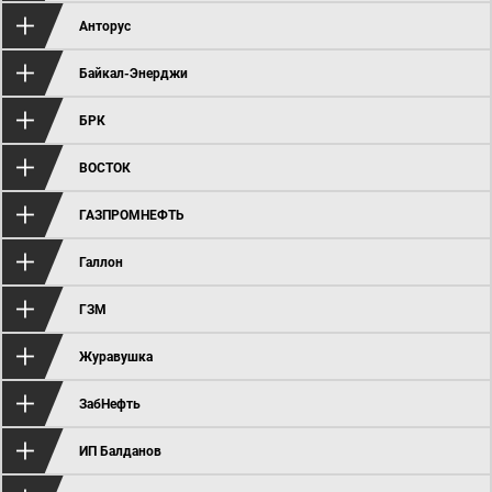
Анторус
Байкал-Энерджи
БРК
ВОСТОК
ГАЗПРОМНЕФТЬ
Галлон
ГЗМ
Журавушка
ЗабНефть
ИП Балданов