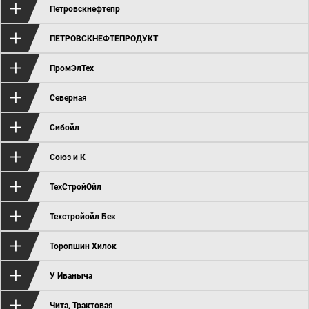
Петровскнефтепр
ПЕТРОВСКНЕФТЕПРОДУКТ
ПромЭлТех
Северная
Сибойл
Союз и К
ТехСтройОйл
Техстройойл Бек
Торопшин Хилок
У Иваныча
Чита, Трактовая