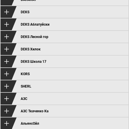
DEKS
DEKS Аблатуйски
DEKS Лесной гор
DEKS Хилок
DEKS Школа 17
KORS
SHERL
АЗС
АЗС Ткаченко Ка
АльянсОйл