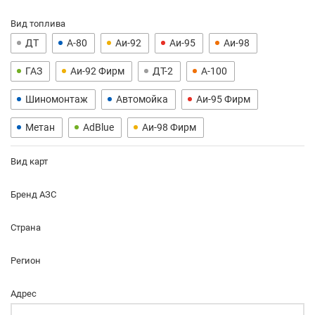
Вид топлива
ДТ
А-80
Аи-92
Аи-95
Аи-98
ГАЗ
Аи-92 Фирм
ДТ-2
А-100
Шиномонтаж
Автомойка
Аи-95 Фирм
Метан
AdBlue
Аи-98 Фирм
Вид карт
Бренд АЗС
Страна
Регион
Адрес