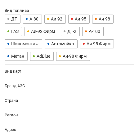
Вид топлива
ДТ
А-80
Аи-92
Аи-95
Аи-98
ГАЗ
Аи-92 Фирм
ДТ-2
А-100
Шиномонтаж
Автомойка
Аи-95 Фирм
Метан
AdBlue
Аи-98 Фирм
Вид карт
Бренд АЗС
Страна
Регион
Адрес