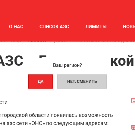
О НАС
СПИСОК АЗС
ЛИМИТЫ
НОВ
СТРАНИЦА
НОВОСТИ
ДОСТУПНА СЕТЬ АЗС В БЕЛГОРОДСКО
АЗС в Белгородской
Ваш регион?
ДА
НЕТ. СМЕНИТЬ
лгородской области появилась возможность
на азс сети «ОНС» по следующим адресам: