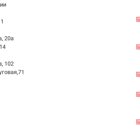
ции
11
, 20а
 14
, 102
уговая,71