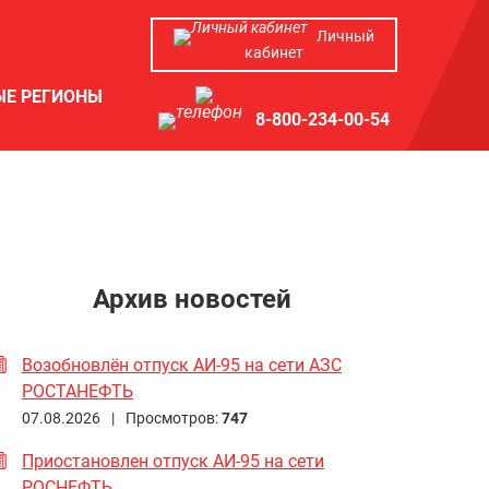
Личный
кабинет
ЫЕ РЕГИОНЫ
8-800-234-00-54
Архив новостей
Возобновлён отпуск АИ-95 на сети АЗС
РОСТАНЕФТЬ
07.08.2026 |
Просмотров:
747
Приостановлен отпуск АИ-95 на сети
РОСНЕФТЬ