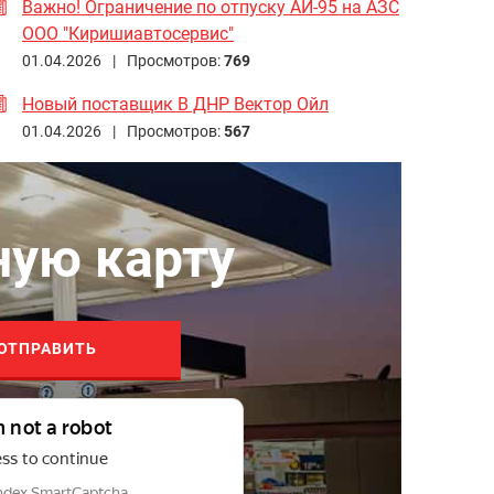
Важно! Ограничение по отпуску АИ-95 на АЗС
ООО "Киришиавтосервис"
01.04.2026 |
Просмотров:
769
Новый поставщик В ДНР Вектор Ойл
01.04.2026 |
Просмотров:
567
ную карту