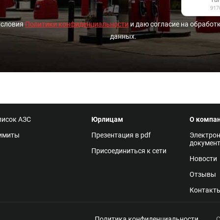
условия
Политики конфиденциальности
и даю согласие на обработ
данных.
писок АЗС
Юрлицам
О компа
имиты
Презентация в pdf
Электро
докумен
Присоединиться к сети
Новости
Отзывы
Контакт
Политика конфиденциальности
С