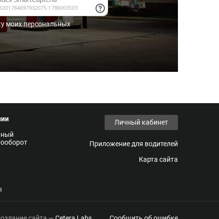
ку моих персональных
нии
Личный кабинет
нный
тооборот
Приложение для водителей
Карта сайта
ы
оздание сайта —
Cetera Labs
Сообщить об ошибке