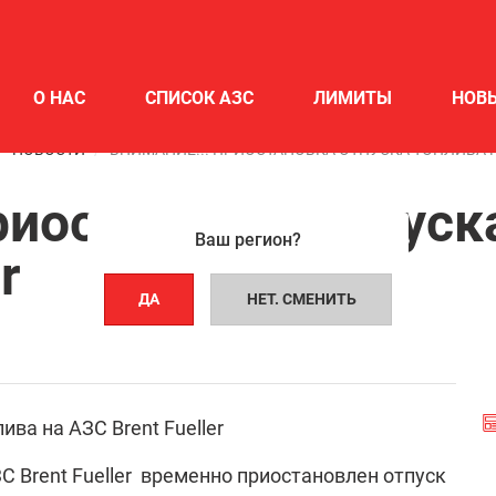
О НАС
СПИСОК АЗС
ЛИМИТЫ
НОВ
НОВОСТИ
ВНИМАНИЕ!!! ПРИОСТАНОВКА ОТПУСКА ТОПЛИВА Н
иостановка отпуска
Ваш регион?
r
ДА
НЕТ. СМЕНИТЬ
С Brent Fueller временно приостановлен отпуск