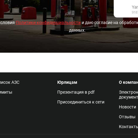
условия
Политики конфиденциальности
и даю согласие на обработ
данных.
писок АЗС
Юрлицам
О компа
имиты
Презентация в pdf
Электро
докумен
Присоединиться к сети
Новости
Отзывы
Контакт