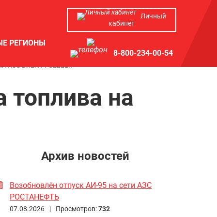
Личный
кабинет
ЫЕ РЕГИОНЫ
8-800-234-00-54
А АЗС BRENT FUELLER
 топлива на
Архив новостей
Возобновлён отпуск АИ-95 на сети АЗС
РОСТАНЕФТЬ
07.08.2026 |
Просмотров:
732