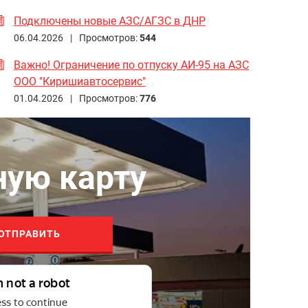
Подключены новые АЗС/АГЗС в ДНР
06.04.2026 |
Просмотров:
544
Важно! Ограничение по отпуску АИ-95 на АЗС
ООО "Киришиавтосервис"
01.04.2026 |
Просмотров:
776
ную карту